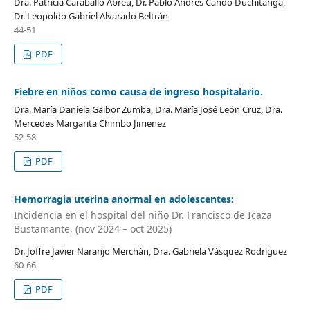
Dra. Patricia Caraballo Abreu, Dr. Pablo Andrés Cando Duchitanga,
Dr. Leopoldo Gabriel Alvarado Beltrán
44-51
PDF
Fiebre en niños como causa de ingreso hospitalario.
Dra. María Daniela Gaibor Zumba, Dra. María José León Cruz, Dra.
Mercedes Margarita Chimbo Jimenez
52-58
PDF
Hemorragia uterina anormal en adolescentes:
Incidencia en el hospital del niño Dr. Francisco de Icaza
Bustamante, (nov 2024 – oct 2025)
Dr. Joffre Javier Naranjo Merchán, Dra. Gabriela Vásquez Rodríguez
60-66
PDF