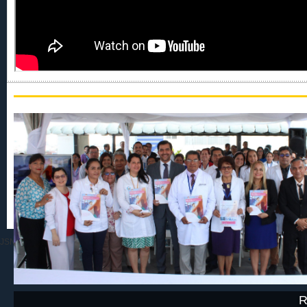
Quipux
Youtube
Facebook
Twitter
Intranet
JSN Epic is designed by
R